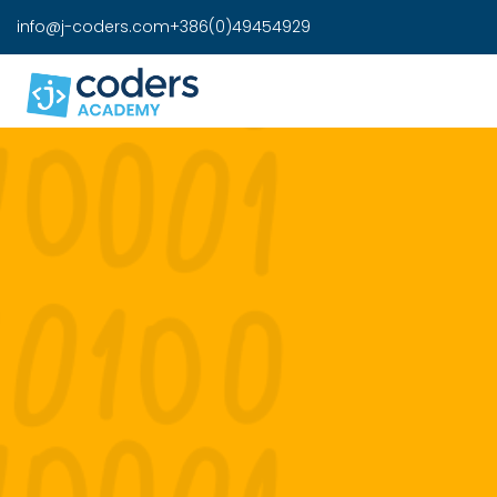
info@j-coders.com
+386(0)49454929