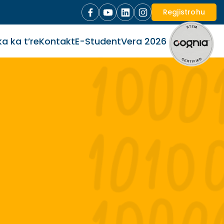
Regjistrohu
a ka t’re
Kontakt
E-Student
Vera 2026