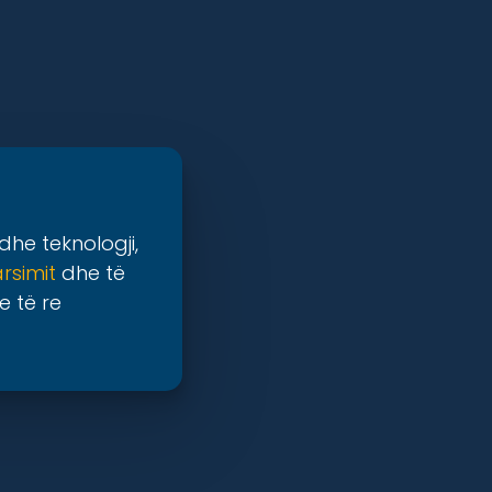
dhe teknologji,
arsimit
dhe të
e të re