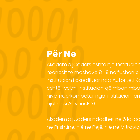
Për Ne
Akademia jCoders është një institucion i
nxënësit të moshave 8-18 në fushën e 
institucion i akredituar nga Autoriteti 
është i vetmi institucion që mban mban 
nivel ndërkombëtar nga institucioni 
njohur si AdvancED).
Akademia jCoders ndodhet në 6 lokaci
në Prishtinë, një në Pejë, një në Mitrovi