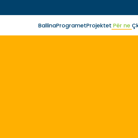
Ballina
Programet
Projektet
Për ne
Çk