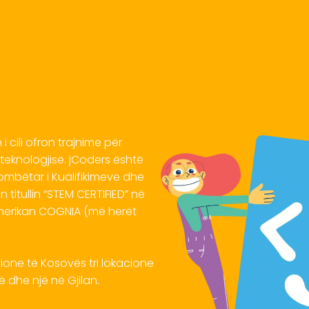
 cili ofron trajnime për
teknologjisë. jCoders është
Kombëtar i Kualifikimeve dhe
titullin “STEM CERTIFIED” në
amerikan COGNIA (më herët
one të Kosovës tri lokacione
cë dhe një në Gjilan.